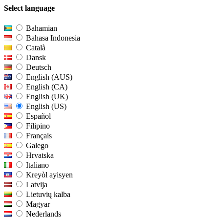
Select language
Bahamian
Bahasa Indonesia
Català
Dansk
Deutsch
English (AUS)
English (CA)
English (UK)
English (US)
Español
Filipino
Français
Galego
Hrvatska
Italiano
Kreyòl ayisyen
Latvija
Lietuvių kalba
Magyar
Nederlands